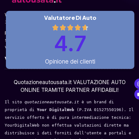
Valuta la tua auto online, gratis e in pochi 
Valutatore Di Auto
istanti.
Ricevi la quotazione dai vari partner e potrai 
4.7
sceglierla come venderla in modo sicuro, 
veloce e rapido!
Valuta Per Modello
Opinione dei clienti
Chi Siamo
Quotazioneautousata.it VALUTAZIONE AUTO
ONLINE TRAMITE PARTNER AFFIDABILI!
Il sito 
quotazioneautousata.it
 è un brand di 
proprietà di 
Your DigitalWeb 
(P.IVA 01527550196). Il 
servizio offerto è di pura intermediazione tecnica: 
YourDigitalWeb non effettua valutazioni dirette ma 
distribuisce i dati forniti dall'utente a portali e 