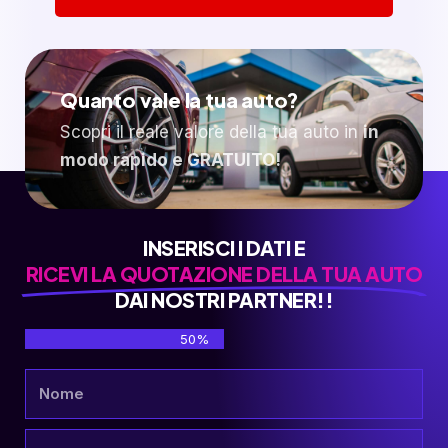
Quanto vale la tua auto?
Scopri il reale valore della tua auto in
in
modo rapido e GRATUITO!
INSERISCI I DATI E
RICEVI LA QUOTAZIONE DELLA TUA AUTO
DAI NOSTRI PARTNER!!
50%