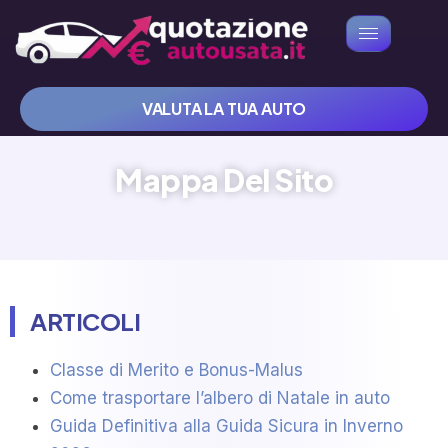
VALUTA LA TUA AUTO
Mappa Del Sito
ARTICOLI
Classe di Merito e Bonus-Malus
Come trasportare l’albero di Natale in auto
Guida Definitiva alla Guida Sicura in Inverno