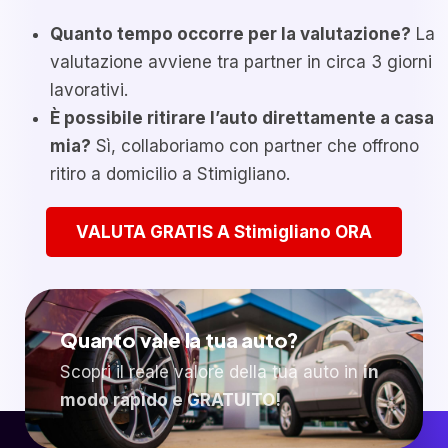
Quanto tempo occorre per la valutazione?
La
valutazione avviene tra partner in circa 3 giorni
lavorativi.
È possibile ritirare l’auto direttamente a casa
mia?
Sì, collaboriamo con partner che offrono
ritiro a domicilio a Stimigliano.
VALUTA GRATIS A Stimigliano ORA
Quanto vale la tua auto?
Scopri il reale valore della tua auto in
in
modo rapido e GRATUITO!