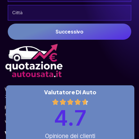
Successivo
Valuta la tua auto online, gratis e in pochi 
Valutatore Di Auto
istanti.
Ricevi la quotazione dai vari partner e potrai 
4.7
sceglierla come venderla in modo sicuro, 
veloce e rapido!
Valuta Per Modello
Opinione dei clienti