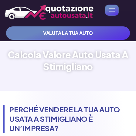
VALUTA LA TUA AUTO
Calcola Valore Auto Usata A
Stimigliano
PERCHÉ VENDERE LA TUA AUTO
USATA A STIMIGLIANO È
UN’IMPRESA?