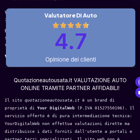
Valuta la tua auto online, gratis e in pochi 
Valutatore Di Auto
istanti.
Ricevi la quotazione dai vari partner e potrai 
4.7
sceglierla come venderla in modo sicuro, 
veloce e rapido!
Valuta Per Modello
Opinione dei clienti
Chi Siamo
Quotazioneautousata.it VALUTAZIONE AUTO
ONLINE TRAMITE PARTNER AFFIDABILI!
Il sito 
quotazioneautousata.it
 è un brand di 
proprietà di 
Your DigitalWeb 
(P.IVA 01527550196). Il 
servizio offerto è di pura intermediazione tecnica: 
YourDigitalWeb non effettua valutazioni dirette ma 
distribuisce i dati forniti dall'utente a portali e 
partner terzi specializzati. Il sito web non è 