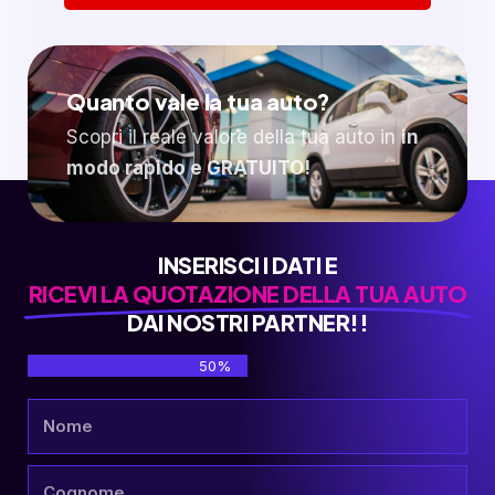
Quanto vale la tua auto?
Scopri il reale valore della tua auto in
in
modo rapido e GRATUITO!
INSERISCI I DATI E
RICEVI LA QUOTAZIONE DELLA TUA AUTO
DAI NOSTRI PARTNER!!
50%