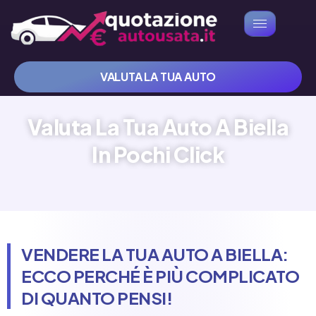
VALUTA LA TUA AUTO
Valuta La Tua Auto A Biella
In Pochi Click
VENDERE LA TUA AUTO A BIELLA:
ECCO PERCHÉ È PIÙ COMPLICATO
DI QUANTO PENSI!