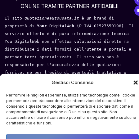
ONLINE TRAMITE PARTNER AFFIDABILI!
Il sito 
quotazioneautousata.it
 è un brand di 
proprietà di 
Your DigitalWeb 
(P.IVA 01527550196). Il 
servizio offerto è di pura intermediazione tecnica: 
YourDigitalWeb non effettua valutazioni dirette ma 
distribuisce i dati forniti dall'utente a portali e 
partner terzi specializzati. Il sito web non è 
responsabile per l'accuratezza delle quotazioni 
fornite, né per l'esito di eventuali trattative o 
compravendite tra l'utente e i terzi. Tutti i loghi 
Gestisci Consenso
e i marchi appartengono ai rispettivi proprietari.
Per fornire le migliori esperienze, utilizziamo tecnologie come i cookie
Privacy Policy
 - 
Cookie Policy
 - 
Condizioni del 
per memorizzare e/o accedere alle informazioni del dispositivo. Il
consenso a queste tecnologie ci permetterà di elaborare dati come il
servizio
- 
Mappa del sito
comportamento di navigazione o ID unici su questo sito. Non
acconsentire o ritirare il consenso può influire negativamente su alcune
caratteristiche e funzioni.