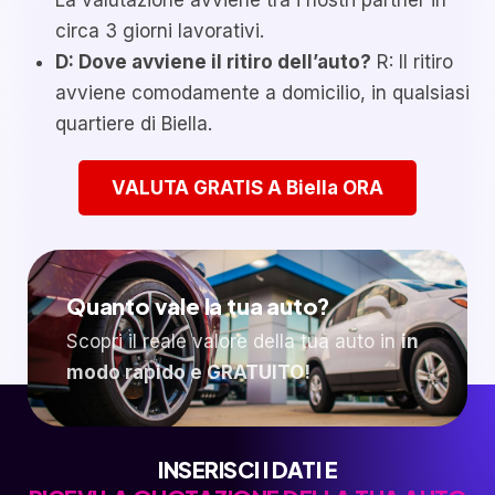
La valutazione avviene tra i nostri partner in
circa 3 giorni lavorativi.
D: Dove avviene il ritiro dell’auto?
R: Il ritiro
avviene comodamente a domicilio, in qualsiasi
quartiere di Biella.
VALUTA GRATIS A Biella ORA
Quanto vale la tua auto?
Scopri il reale valore della tua auto in
in
modo rapido e GRATUITO!
INSERISCI I DATI E