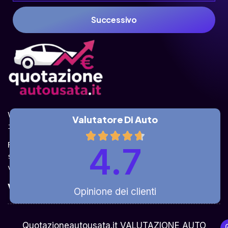
Successivo
Valuta la tua auto online, gratis e in pochi 
Valutatore Di Auto
istanti.
Ricevi la quotazione dai vari partner e potrai 
4.7
sceglierla come venderla in modo sicuro, 
veloce e rapido!
Valuta Per Modello
Opinione dei clienti
Chi Siamo
Quotazioneautousata.it VALUTAZIONE AUTO