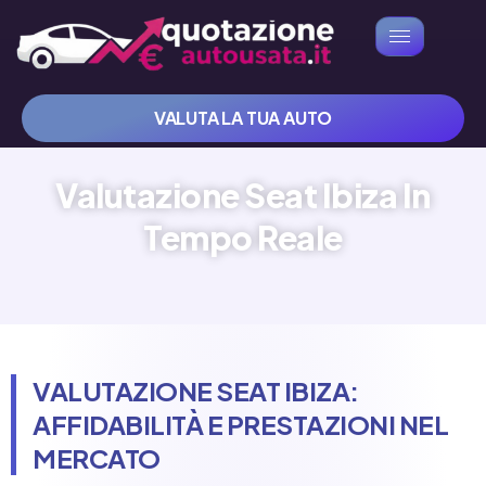
VALUTA LA TUA AUTO
Valutazione Seat Ibiza In
Tempo Reale
VALUTAZIONE SEAT IBIZA:
AFFIDABILITÀ E PRESTAZIONI NEL
MERCATO