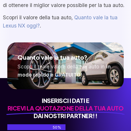
di ottenere il miglior valore possibile per la tua auto.
Scopri il valore della tua auto,
Quanto vale la tua
Lexus NX oggi?
.
Quanto vale la tua auto?
Scopri il reale valore della tua auto in
in
modo rapido e GRATUITO!
INSERISCI I DATI E
RICEVI LA QUOTAZIONE DELLA TUA AUTO
DAI NOSTRI PARTNER!!
50%