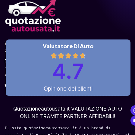
Valuta la tua auto online, gratis e in pochi 
Valutatore Di Auto
istanti.
Ricevi la quotazione dai vari partner e potrai 
4.7
sceglierla come venderla in modo sicuro, 
veloce e rapido!
Valuta Per Modello
Opinione dei clienti
Chi Siamo
Quotazioneautousata.it VALUTAZIONE AUTO
ONLINE TRAMITE PARTNER AFFIDABILI!
Il sito 
quotazioneautousata.it
 è un brand di 