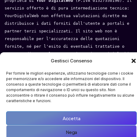
proprietà di 
Your DigitalWeb 
(P.IVA 01527550196). Il 
servizio offerto è di pura intermediazione tecnica: 
YourDigitalWeb non effettua valutazioni dirette ma 
distribuisce i dati forniti dall'utente a portali e 
partner terzi specializzati. Il sito web non è 
responsabile per l'accuratezza delle quotazioni 
fornite, né per l'esito di eventuali trattative o 
compravendite tra l'utente e i terzi. Tutti i loghi 
Gestisci Consenso
e i marchi appartengono ai rispettivi proprietari.
Per fornire le migliori esperienze, utilizziamo tecnologie come i cookie
Privacy Policy
 - 
Cookie Policy
 - 
Condizioni del 
per memorizzare e/o accedere alle informazioni del dispositivo. Il
servizio
- 
Mappa del sito
consenso a queste tecnologie ci permetterà di elaborare dati come il
comportamento di navigazione o ID unici su questo sito. Non
acconsentire o ritirare il consenso può influire negativamente su alcune
caratteristiche e funzioni.
Accetta
Nega