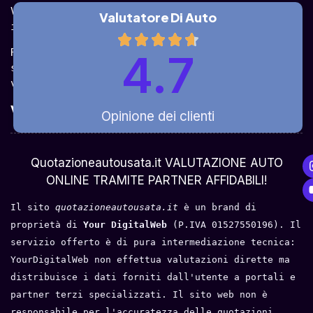
Valuta la tua auto online, gratis e in pochi 
Valutatore Di Auto
istanti.
Ricevi la quotazione dai vari partner e potrai 
4.7
sceglierla come venderla in modo sicuro, 
veloce e rapido!
Valuta Per Modello
Opinione dei clienti
Chi Siamo
Quotazioneautousata.it VALUTAZIONE AUTO
ONLINE TRAMITE PARTNER AFFIDABILI!
Il sito 
quotazioneautousata.it
 è un brand di 
proprietà di 
Your DigitalWeb 
(P.IVA 01527550196). Il 
servizio offerto è di pura intermediazione tecnica: 
YourDigitalWeb non effettua valutazioni dirette ma 
distribuisce i dati forniti dall'utente a portali e 
partner terzi specializzati. Il sito web non è 
responsabile per l'accuratezza delle quotazioni 