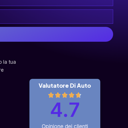
o la tua
re
Valutatore Di Auto
4.7
Opinione dei clienti