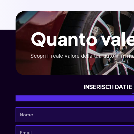
Quanto vale
Scopri il reale valore della tua auto in
in m
INSERISCI I DATI E