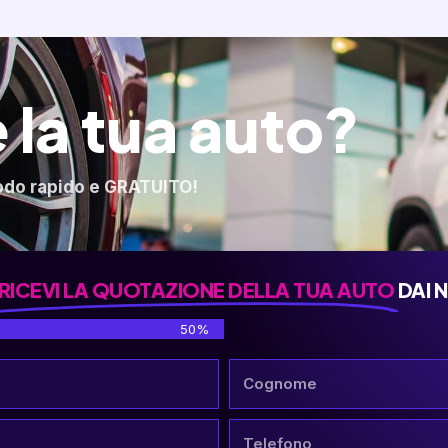
 la tua auto?
odo rapido e GRATUITO!
RICEVI LA QUOTAZIONE DELLA TUA AUTO
DAI 
50%