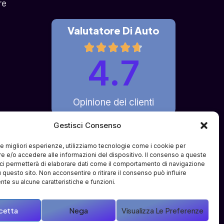
re
Valutatore Di Auto
4.7
Opinione dei clienti
Gestisci Consenso
 le migliori esperienze, utilizziamo tecnologie come i cookie per
 e/o accedere alle informazioni del dispositivo. Il consenso a queste
fferto è di pura intermediazione 
ci permetterà di elaborare dati come il comportamento di navigazione
i e partner terzi specializzati. Il 
u questo sito. Non acconsentire o ritirare il consenso può influire
ve o compravendite tra l'utente e i 
te su alcune caratteristiche e funzioni.
cetta
Nega
Visualizza Le Preferenze