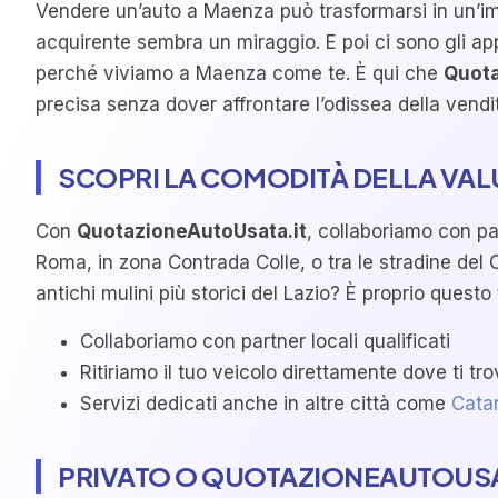
Vendere un’auto a Maenza può trasformarsi in un’impr
acquirente sembra un miraggio. E poi ci sono gli ap
perché viviamo a Maenza come te. È qui che
Quota
precisa senza dover affrontare l’odissea della vendit
SCOPRI LA COMODITÀ DELLA VAL
Con
QuotazioneAutoUsata.it
, collaboriamo con par
Roma, in zona Contrada Colle, o tra le stradine del 
antichi mulini più storici del Lazio? È proprio quest
Collaboriamo con partner locali qualificati
Ritiriamo il tuo veicolo direttamente dove ti tro
Servizi dedicati anche in altre città come
Cata
PRIVATO O QUOTAZIONEAUTOUSAT