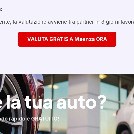
:
te, la valutazione avviene tra partner in 3 giorni lavora
VALUTA GRATIS A Maenza ORA
 la tua auto?
odo rapido e GRATUITO!