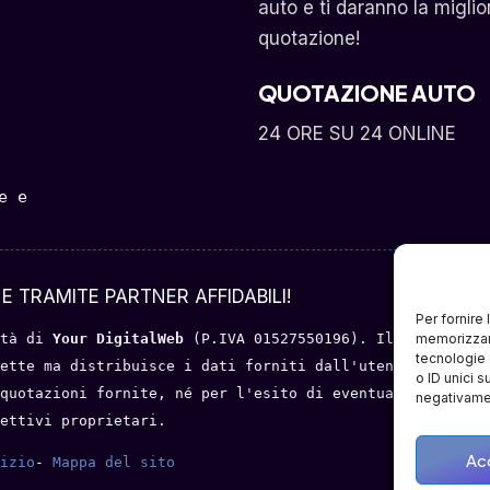
auto e ti daranno la miglio
quotazione!
QUOTAZIONE AUTO
24 ORE SU 24 ONLINE
 e 
E TRAMITE PARTNER AFFIDABILI!
Per fornire
memorizzare
tà di 
Your DigitalWeb 
(P.IVA 01527550196). Il servizio o
tecnologie 
ette ma distribuisce i dati forniti dall'utente a portal
o ID unici s
quotazioni fornite, né per l'esito di eventuali trattati
negativamen
ettivi proprietari.
Ac
izio
- 
Mappa del sito