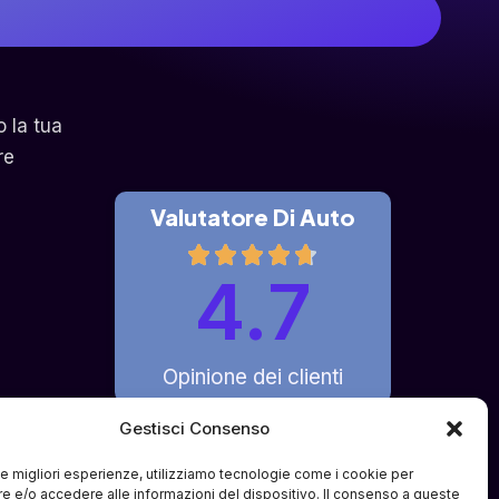
o la tua
re
Valutatore Di Auto
4.7
Opinione dei clienti
Gestisci Consenso
 le migliori esperienze, utilizziamo tecnologie come i cookie per
fferto è di pura intermediazione 
 e/o accedere alle informazioni del dispositivo. Il consenso a queste