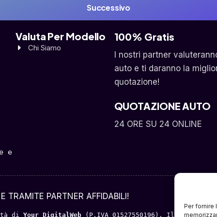
Successivo
Valuta Per Modello
100% Gratis
Chi Siamo
I nostri partner valuterann
auto e ti daranno la miglio
quotazione!
QUOTAZIONE AUTO
24 ORE SU 24 ONLINE
 e 
E TRAMITE PARTNER AFFIDABILI!
Per fornire
tà di 
Your DigitalWeb 
(P.IVA 01527550196). Il servizio o
memorizzare