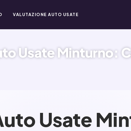
O
VALUTAZIONE AUTO USATE
to Usate Minturno: Ca
Auto Usate Min