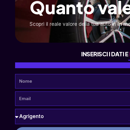
Quanto vale
Scopri il reale valore della tua auto in
in m
INSERISCI I DATI E