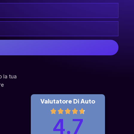
o la tua
re
Valutatore Di Auto
4.7