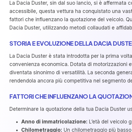
La Dacia Duster, sin dal suo lancio, si è affermata
accessibile, questa vettura ha conquistato una vasta
fattori che influenzano la quotazione del veicolo. 
Dacia Duster, utilizzando metodi collaudati e affidabi
STORIA E EVOLUZIONE DELLA DACIA DUST
La Dacia Duster è stata introdotta per la prima vol
convenienza economica. Dotata di motorizzazioni eff
diventata sinonimo di versatilità. La seconda generaz
rendendola ancora più competitiva nel segmento d
FATTORI CHE INFLUENZANO LA QUOTAZION
Determinare la quotazione della tua Dacia Duster usat
Anno di immatricolazione:
L’età del veicolo g
Chilometraggio:
Un chilometraggio più basso è