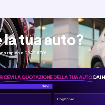
 la tua auto?
odo rapido e GRATUITO!
RICEVI LA QUOTAZIONE DELLA TUA AUTO
DAI 
50%