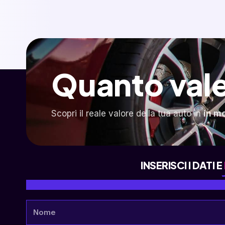
Quanto vale
Scopri il reale valore della tua auto in
in m
INSERISCI I DATI E