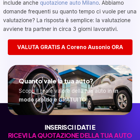
include anche
quotazione auto Milano
. Abbiamo
domande frequenti su quanto tempo ci vuole per una
valutazione? La risposta è semplice: la valutazione
avviene tra partner in circa 3 giorni lavorativi.
VALUTA GRATIS A Coreno Ausonio ORA
Quanto vale la tua auto?
Scopri il reale valore della tua auto in
in
modo rapido e GRATUITO!
INSERISCI I DATI E
RICEVI LA QUOTAZIONE DELLA TUA AUTO