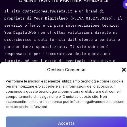
ONLINE TRAMITE PARTNER AFFIDABILI!
Il sito 
quotazioneautousata.it
 è un brand di 
proprietà di 
Your DigitalWeb 
(P.IVA 01527550196). Il 
servizio offerto è di pura intermediazione tecnica: 
YourDigitalWeb non effettua valutazioni dirette ma 
distribuisce i dati forniti dall'utente a portali e 
partner terzi specializzati. Il sito web non è 
responsabile per l'accuratezza delle quotazioni 
fornite, né per l'esito di eventuali trattative o 
compravendite tra l'utente e i terzi. Tutti i loghi 
Gestisci Consenso
e i marchi appartengono ai rispettivi proprietari.
Per fornire le migliori esperienze, utilizziamo tecnologie come i cookie
Privacy Policy
 - 
Cookie Policy
 - 
Condizioni del 
per memorizzare e/o accedere alle informazioni del dispositivo. Il
consenso a queste tecnologie ci permetterà di elaborare dati come il
servizio
- 
Mappa del sito
comportamento di navigazione o ID unici su questo sito. Non
acconsentire o ritirare il consenso può influire negativamente su alcune
caratteristiche e funzioni.
Accetta