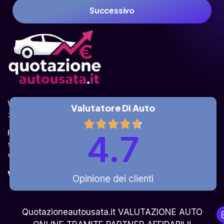
Successivo
Valuta la tua auto online, gratis e in pochi 
Valutatore Di Auto
istanti.
Ricevi la quotazione dai vari partner e potrai 
4.7
sceglierla come venderla in modo sicuro, 
veloce e rapido!
Valuta Per Modello
Opinione dei clienti
Chi Siamo
Quotazioneautousata.it VALUTAZIONE AUTO