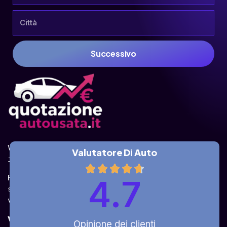
Successivo
Valuta la tua auto online, gratis e in pochi 
Valutatore Di Auto
istanti.
Ricevi la quotazione dai vari partner e potrai 
4.7
sceglierla come venderla in modo sicuro, 
veloce e rapido!
Valuta Per Modello
Opinione dei clienti