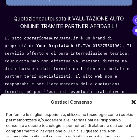
Chi Siamo
Quotazioneautousata.it VALUTAZIONE AUTO
ONLINE TRAMITE PARTNER AFFIDABILI!
Il sito 
quotazioneautousata.it
 è un brand di 
proprietà di 
Your DigitalWeb 
(P.IVA 01527550196). Il 
servizio offerto è di pura intermediazione tecnica: 
YourDigitalWeb non effettua valutazioni dirette ma 
distribuisce i dati forniti dall'utente a portali e 
partner terzi specializzati. Il sito web non è 
responsabile per l'accuratezza delle quotazioni 
fornite, né per l'esito di eventuali trattative o 
compravendite tra l'utente e i terzi. Tutti i loghi 
Gestisci Consenso
e i marchi appartengono ai rispettivi proprietari.
Per fornire le migliori esperienze, utilizziamo tecnologie come i cookie
Privacy Policy
 - 
Cookie Policy
 - 
Condizioni del 
per memorizzare e/o accedere alle informazioni del dispositivo. Il
consenso a queste tecnologie ci permetterà di elaborare dati come il
servizio
- 
Mappa del sito
comportamento di navigazione o ID unici su questo sito. Non
acconsentire o ritirare il consenso può influire negativamente su alcune