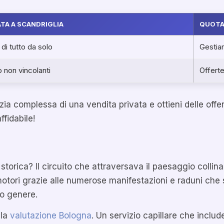
ATA A SCANDRIGLIA
QUOTA
di tutto da solo
Gestiam
 non vincolanti
Offert
ia complessa di una vendita privata e ottieni delle offe
ffidabile!
orica? Il circuito che attraversava il paesaggio collinare
motori grazie alle numerose manifestazioni e raduni che
uo genere.
 la
valutazione Bologna
. Un servizio capillare che inclu