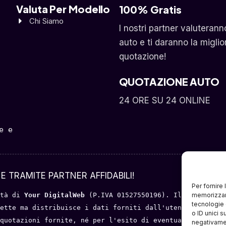
Valuta Per Modello
100% Gratis
Chi Siamo
I nostri partner valuterann
auto e ti daranno la miglio
quotazione!
QUOTAZIONE AUTO
24 ORE SU 24 ONLINE
 e 
E TRAMITE PARTNER AFFIDABILI!
Per fornire
memorizzare
tà di 
Your DigitalWeb 
(P.IVA 01527550196). Il servizio o
tecnologie 
ette ma distribuisce i dati forniti dall'utente a portal
o ID unici s
quotazioni fornite, né per l'esito di eventuali trattati
negativamen