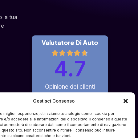
o la tua
re
Valutatore Di Auto
4.7
Opinione dei clienti
Gestisci Consenso
 le migliori esperienze, utilizziamo tecnologie come i cookie per
 e/o accedere alle informazioni del dispositivo. Il consenso a queste
fferto è di pura intermediazione 
ci permetterà di elaborare dati come il comportamento di navigazione
i e partner terzi specializzati. Il 
u questo sito. Non acconsentire o ritirare il consenso può influire
ve o compravendite tra l'utente e i 
te su alcune caratteristiche e funzioni.