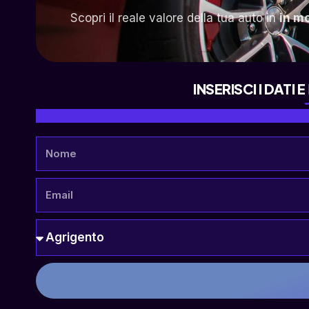
Scopri il reale valore della tua auto in
in m
INSERISCI I DATI E