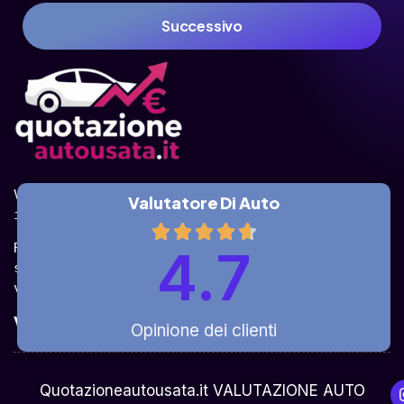
Successivo
Valuta la tua auto online, gratis e in pochi 
Valutatore Di Auto
istanti.
Ricevi la quotazione dai vari partner e potrai 
4.7
sceglierla come venderla in modo sicuro, 
veloce e rapido!
Valuta Per Modello
Opinione dei clienti
Chi Siamo
Quotazioneautousata.it VALUTAZIONE AUTO