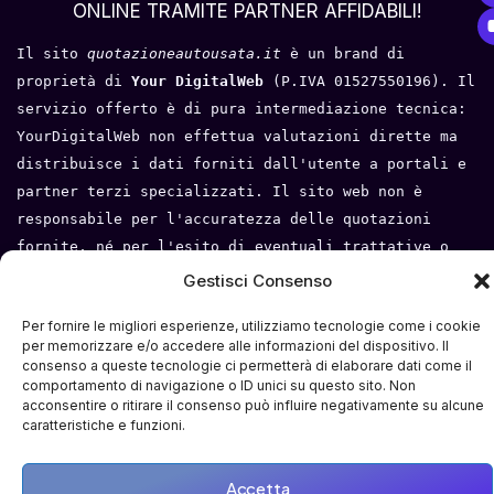
ONLINE TRAMITE PARTNER AFFIDABILI!
Il sito 
quotazioneautousata.it
 è un brand di 
proprietà di 
Your DigitalWeb 
(P.IVA 01527550196). Il 
servizio offerto è di pura intermediazione tecnica: 
YourDigitalWeb non effettua valutazioni dirette ma 
distribuisce i dati forniti dall'utente a portali e 
partner terzi specializzati. Il sito web non è 
responsabile per l'accuratezza delle quotazioni 
fornite, né per l'esito di eventuali trattative o 
compravendite tra l'utente e i terzi. Tutti i loghi 
Gestisci Consenso
e i marchi appartengono ai rispettivi proprietari.
Per fornire le migliori esperienze, utilizziamo tecnologie come i cookie
Privacy Policy
 - 
Cookie Policy
 - 
Condizioni del 
per memorizzare e/o accedere alle informazioni del dispositivo. Il
consenso a queste tecnologie ci permetterà di elaborare dati come il
servizio
- 
Mappa del sito
comportamento di navigazione o ID unici su questo sito. Non
acconsentire o ritirare il consenso può influire negativamente su alcune
caratteristiche e funzioni.
Accetta