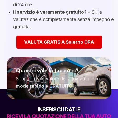
di 24 ore.
Il servizio è veramente gratuito?
– Sì, la
valutazione è completamente senza impegno e
gratuita.
VALUTA GRATIS A Salerno ORA
Quanto vale la tua auto?
Scopri il reale valore della tua auto in
in
modo rapido e GRATUITO!
INSERISCI I DATI E
RICEVI LA QUOTAZIONE DELLA TUA AUTO