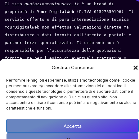
Il sito 
quotazioneautousata.it
 è un brand di 
proprietà di 
Your DigitalWeb 
(P.IVA 01527550196). Il 
servizio offerto è di pura intermediazione tecnica: 
YourDigitalWeb non effettua valutazioni dirette ma 
distribuisce i dati forniti dall'utente a portali e 
partner terzi specializzati. Il sito web non è 
responsabile per l'accuratezza delle quotazioni 
fornite, né per l'esito di eventuali trattative o 
compravendite tra l'utente e i terzi. Tutti i loghi 
Gestisci Consenso
e i marchi appartengono ai rispettivi proprietari.
Per fornire le migliori esperienze, utilizziamo tecnologie come i cookie
Privacy Policy
 - 
Cookie Policy
 - 
Condizioni del 
per memorizzare e/o accedere alle informazioni del dispositivo. Il
consenso a queste tecnologie ci permetterà di elaborare dati come il
servizio
- 
Mappa del sito
comportamento di navigazione o ID unici su questo sito. Non
acconsentire o ritirare il consenso può influire negativamente su alcune
caratteristiche e funzioni.
Accetta