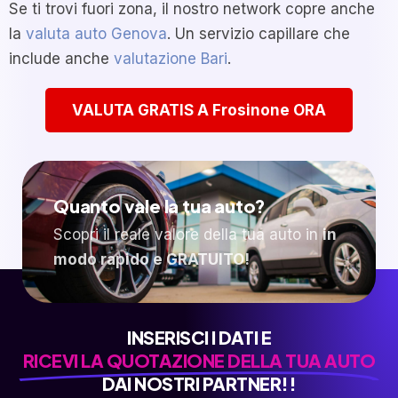
Se ti trovi fuori zona, il nostro network copre anche
la
valuta auto Genova
. Un servizio capillare che
include anche
valutazione Bari
.
VALUTA GRATIS A Frosinone ORA
Quanto vale la tua auto?
Scopri il reale valore della tua auto in
in
modo rapido e GRATUITO!
INSERISCI I DATI E
RICEVI LA QUOTAZIONE DELLA TUA AUTO
DAI NOSTRI PARTNER!!