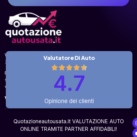
Valuta la tua auto online, gratis e in pochi 
Valutatore Di Auto
istanti.
Ricevi la quotazione dai vari partner e potrai 
4.7
sceglierla come venderla in modo sicuro, 
veloce e rapido!
Valuta Per Modello
Opinione dei clienti
Chi Siamo
Quotazioneautousata.it VALUTAZIONE AUTO
ONLINE TRAMITE PARTNER AFFIDABILI!