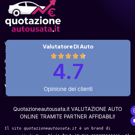
Valuta la tua auto online, gratis e in pochi 
Valutatore Di Auto
istanti.
Ricevi la quotazione dai vari partner e potrai 
4.7
sceglierla come venderla in modo sicuro, 
veloce e rapido!
Valuta Per Modello
Opinione dei clienti
Chi Siamo
Quotazioneautousata.it VALUTAZIONE AUTO
ONLINE TRAMITE PARTNER AFFIDABILI!
Il sito 
quotazioneautousata.it
 è un brand di 