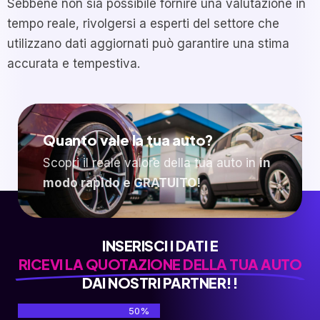
Sebbene non sia possibile fornire una valutazione in
tempo reale, rivolgersi a esperti del settore che
utilizzano dati aggiornati può garantire una stima
accurata e tempestiva.
Quanto vale la tua auto?
Scopri il reale valore della tua auto in
in
modo rapido e GRATUITO!
INSERISCI I DATI E
RICEVI LA QUOTAZIONE DELLA TUA AUTO
DAI NOSTRI PARTNER!!
50%