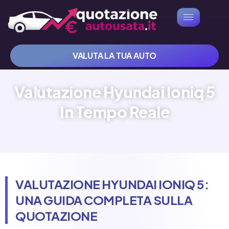
VALUTA LA TUA AUTO
Valutazione Hyundai Ioniq 5
In Tempo Reale
VALUTAZIONE HYUNDAI IONIQ 5:
UNA GUIDA COMPLETA SULLA
QUOTAZIONE