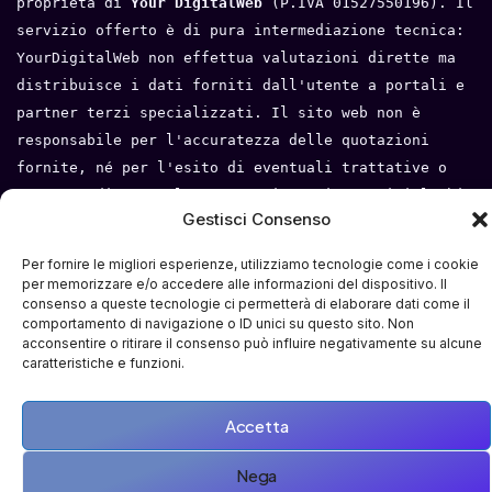
proprietà di 
Your DigitalWeb 
(P.IVA 01527550196). Il 
servizio offerto è di pura intermediazione tecnica: 
YourDigitalWeb non effettua valutazioni dirette ma 
distribuisce i dati forniti dall'utente a portali e 
partner terzi specializzati. Il sito web non è 
responsabile per l'accuratezza delle quotazioni 
fornite, né per l'esito di eventuali trattative o 
compravendite tra l'utente e i terzi. Tutti i loghi 
Gestisci Consenso
e i marchi appartengono ai rispettivi proprietari.
Privacy Policy
 - 
Cookie Policy
 - 
Condizioni del 
Per fornire le migliori esperienze, utilizziamo tecnologie come i cookie
per memorizzare e/o accedere alle informazioni del dispositivo. Il
servizio
- 
Mappa del sito
consenso a queste tecnologie ci permetterà di elaborare dati come il
comportamento di navigazione o ID unici su questo sito. Non
acconsentire o ritirare il consenso può influire negativamente su alcune
caratteristiche e funzioni.
Accetta
Nega