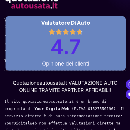
Valuta la tua auto online, gratis e in pochi 
Valutatore Di Auto
istanti.
Ricevi la quotazione dai vari partner e potrai 
4.7
sceglierla come venderla in modo sicuro, 
veloce e rapido!
Valuta Per Modello
Opinione dei clienti
Chi Siamo
Quotazioneautousata.it VALUTAZIONE AUTO
ONLINE TRAMITE PARTNER AFFIDABILI!
Il sito 
quotazioneautousata.it
 è un brand di 
proprietà di 
Your DigitalWeb 
(P.IVA 01527550196). Il 
servizio offerto è di pura intermediazione tecnica: 
YourDigitalWeb non effettua valutazioni dirette ma 