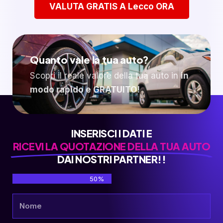
VALUTA GRATIS A Lecco ORA
Quanto vale la tua auto?
Scopri il reale valore della tua auto in
in
modo rapido e GRATUITO!
INSERISCI I DATI E
RICEVI LA QUOTAZIONE DELLA TUA AUTO
DAI NOSTRI PARTNER!!
50%