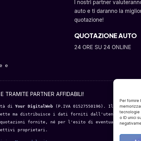
I nostri partner valuterann
auto e ti daranno la miglio
quotazione!
QUOTAZIONE AUTO
24 ORE SU 24 ONLINE
 e 
E TRAMITE PARTNER AFFIDABILI!
Per fornire
memorizzare
tà di 
Your DigitalWeb 
(P.IVA 01527550196). Il servizio o
tecnologie 
ette ma distribuisce i dati forniti dall'utente a portal
o ID unici s
quotazioni fornite, né per l'esito di eventuali trattati
negativamen
ettivi proprietari.