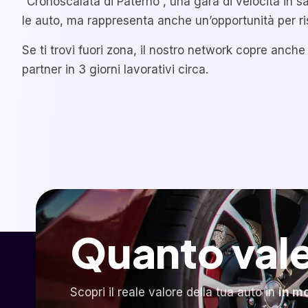
“Cronoscalata di Paternò”, una gara di velocità in sa
le auto, ma rappresenta anche un’opportunità per ris
Se ti trovi fuori zona, il nostro network copre anche
partner in 3 giorni lavorativi circa.
Quanto vale
Scopri il reale valore della tua auto in
in m