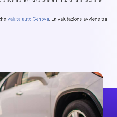
uesto evento non solo celebra la passione locale per
nche
valuta auto Genova
. La valutazione avviene tra