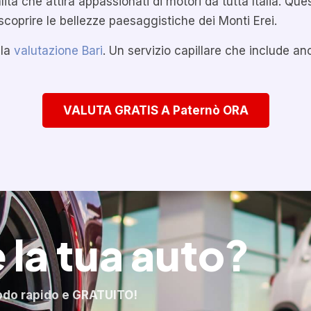
lita che attira appassionati di motori da tutta Italia. Q
coprire le bellezze paesaggistiche dei Monti Erei.
 la
valutazione Bari
. Un servizio capillare che include a
VALUTA GRATIS A Paternò ORA
 la tua auto?
odo rapido e GRATUITO!