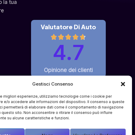
o la tua
re
Valutatore Di Auto
4.7
Opinione dei clienti
Gestisci Consenso
 le migliori esperienze, utilizziamo tecnologie come i cookie per
 e/o accedere alle informazioni del dispositivo. Il consenso a queste
fferto è di pura intermediazione 
ci permetterà di elaborare dati come il comportamento di navigazione
i e partner terzi specializzati. Il 
u questo sito. Non acconsentire o ritirare il consenso può influire
ve o compravendite tra l'utente e i 
te su alcune caratteristiche e funzioni.