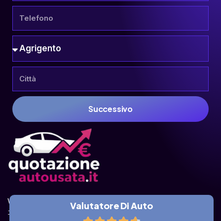
Successivo
Valuta la tua auto online, gratis e in pochi 
Valutatore Di Auto
istanti.