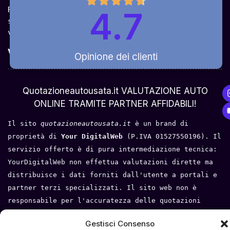
Ricevi la quotazione dai vari partner e potrai 
4.7
sceglierla come venderla in modo sicuro, 
veloce e rapido!
Valuta Per Modello
Opinione dei clienti
Chi Siamo
Quotazioneautousata.it VALUTAZIONE AUTO
ONLINE TRAMITE PARTNER AFFIDABILI!
Il sito 
quotazioneautousata.it
 è un brand di 
proprietà di 
Your DigitalWeb 
(P.IVA 01527550196). Il 
servizio offerto è di pura intermediazione tecnica: 
YourDigitalWeb non effettua valutazioni dirette ma 
distribuisce i dati forniti dall'utente a portali e 
partner terzi specializzati. Il sito web non è 
responsabile per l'accuratezza delle quotazioni 
fornite, né per l'esito di eventuali trattative o 
Gestisci Consenso
compravendite tra l'utente e i terzi. Tutti i loghi 