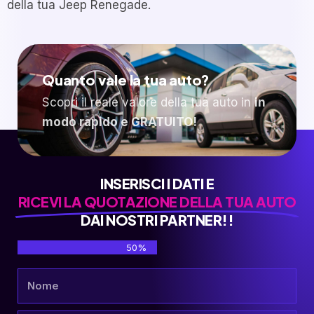
della tua Jeep Renegade.
Quanto vale la tua auto?
Scopri il reale valore della tua auto in
in
modo rapido e GRATUITO!
INSERISCI I DATI E
RICEVI LA QUOTAZIONE DELLA TUA AUTO
DAI NOSTRI PARTNER!!
50%