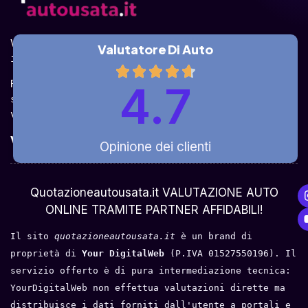
Valuta la tua auto online, gratis e in pochi 
Valutatore Di Auto
istanti.
Ricevi la quotazione dai vari partner e potrai 
4.7
sceglierla come venderla in modo sicuro, 
veloce e rapido!
Valuta Per Modello
Opinione dei clienti
Chi Siamo
Quotazioneautousata.it VALUTAZIONE AUTO
ONLINE TRAMITE PARTNER AFFIDABILI!
Il sito 
quotazioneautousata.it
 è un brand di 
proprietà di 
Your DigitalWeb 
(P.IVA 01527550196). Il 
servizio offerto è di pura intermediazione tecnica: 
YourDigitalWeb non effettua valutazioni dirette ma 
distribuisce i dati forniti dall'utente a portali e 