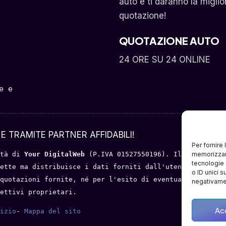
auto e ti daranno la miglio
quotazione!
QUOTAZIONE AUTO
24 ORE SU 24 ONLINE
 e 
E TRAMITE PARTNER AFFIDABILI!
Per fornire
memorizzare
tà di 
Your DigitalWeb 
(P.IVA 01527550196). Il servizio o
tecnologie 
ette ma distribuisce i dati forniti dall'utente a portal
o ID unici s
quotazioni fornite, né per l'esito di eventuali trattati
negativamen
ettivi proprietari.
Ac
izio
- 
Mappa del sito