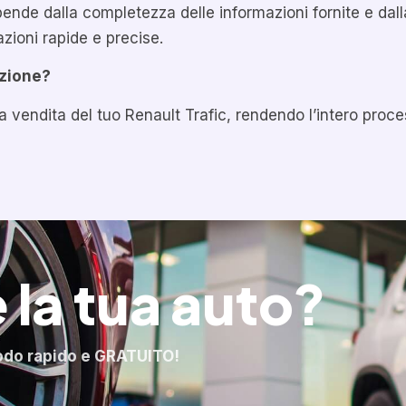
ende dalla completezza delle informazioni fornite e dall
zioni rapide e precise.
azione?
are la vendita del tuo Renault Trafic, rendendo l’intero pr
 la tua auto?
odo rapido e GRATUITO!