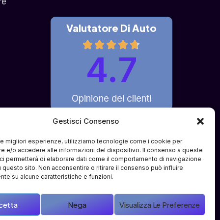
re
Valutatore Di Auto
4.7
Opinione dei clienti
Gestisci Consenso
 le migliori esperienze, utilizziamo tecnologie come i cookie per
 e/o accedere alle informazioni del dispositivo. Il consenso a queste
fferto è di pura intermediazione 
ci permetterà di elaborare dati come il comportamento di navigazione
i e partner terzi specializzati. Il 
u questo sito. Non acconsentire o ritirare il consenso può influire
ve o compravendite tra l'utente e i 
te su alcune caratteristiche e funzioni.
cetta
Nega
Visualizza Le Preferenze