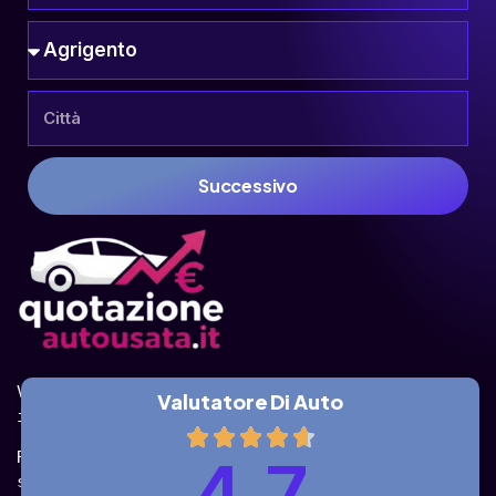
Successivo
Valuta la tua auto online, gratis e in pochi 
Valutatore Di Auto
istanti.
Ricevi la quotazione dai vari partner e potrai 
4.7
sceglierla come venderla in modo sicuro, 