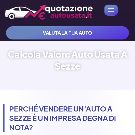
VALUTA LA TUA AUTO
Calcola Valore Auto Usata A
Sezze
PERCHÉ VENDERE UN’AUTO A
SEZZE È UN IMPRESA DEGNA DI
NOTA?