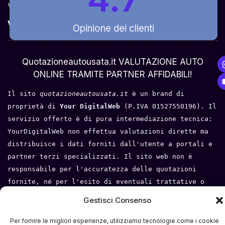
veloce e rapido!
Valuta Per Modello
Opinione dei clienti
Chi Siamo
Quotazioneautousata.it VALUTAZIONE AUTO
ONLINE TRAMITE PARTNER AFFIDABILI!
Il sito 
quotazioneautousata.it
 è un brand di 
proprietà di 
Your DigitalWeb 
(P.IVA 01527550196). Il 
servizio offerto è di pura intermediazione tecnica: 
YourDigitalWeb non effettua valutazioni dirette ma 
distribuisce i dati forniti dall'utente a portali e 
partner terzi specializzati. Il sito web non è 
responsabile per l'accuratezza delle quotazioni 
fornite, né per l'esito di eventuali trattative o 
compravendite tra l'utente e i terzi. Tutti i loghi 
Gestisci Consenso
e i marchi appartengono ai rispettivi proprietari.
Per fornire le migliori esperienze, utilizziamo tecnologie come i cookie