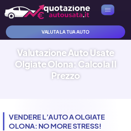
VALUTA LA TUA AUTO
Valutazione Auto Usate
Olgiate Olona: Calcola Il
Prezzo
VENDERE L’AUTO A OLGIATE
OLONA: NO MORE STRESS!