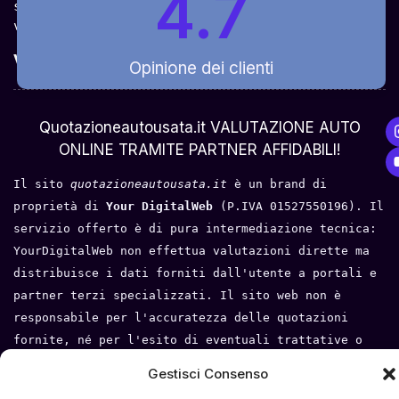
4.7
sceglierla come venderla in modo sicuro, 
veloce e rapido!
Valuta Per Modello
Opinione dei clienti
Chi Siamo
Quotazioneautousata.it VALUTAZIONE AUTO
ONLINE TRAMITE PARTNER AFFIDABILI!
Il sito 
quotazioneautousata.it
 è un brand di 
proprietà di 
Your DigitalWeb 
(P.IVA 01527550196). Il 
servizio offerto è di pura intermediazione tecnica: 
YourDigitalWeb non effettua valutazioni dirette ma 
distribuisce i dati forniti dall'utente a portali e 
partner terzi specializzati. Il sito web non è 
responsabile per l'accuratezza delle quotazioni 
fornite, né per l'esito di eventuali trattative o 
compravendite tra l'utente e i terzi. Tutti i loghi 
Gestisci Consenso
e i marchi appartengono ai rispettivi proprietari.