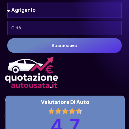
Successivo
Valuta la tua auto online, gratis e in pochi 
Valutatore Di Auto
istanti.
Ricevi la quotazione dai vari partner e potrai 
4.7
sceglierla come venderla in modo sicuro, 
veloce e rapido!