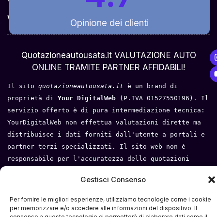
Valuta Per Modello
Opinione dei clienti
Chi Siamo
Quotazioneautousata.it VALUTAZIONE AUTO
ONLINE TRAMITE PARTNER AFFIDABILI!
Il sito 
quotazioneautousata.it
 è un brand di 
proprietà di 
Your DigitalWeb 
(P.IVA 01527550196). Il 
servizio offerto è di pura intermediazione tecnica: 
YourDigitalWeb non effettua valutazioni dirette ma 
distribuisce i dati forniti dall'utente a portali e 
partner terzi specializzati. Il sito web non è 
responsabile per l'accuratezza delle quotazioni 
fornite, né per l'esito di eventuali trattative o 
Gestisci Consenso
compravendite tra l'utente e i terzi. Tutti i loghi 
e i marchi appartengono ai rispettivi proprietari.
Per fornire le migliori esperienze, utilizziamo tecnologie come i cookie
per memorizzare e/o accedere alle informazioni del dispositivo. Il
Privacy Policy
 - 
Cookie Policy
 - 
Condizioni del 
consenso a queste tecnologie ci permetterà di elaborare dati come il