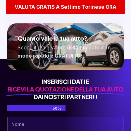
VALUTA GRATIS A Settimo Torinese ORA
Quanto vale la tua auto?
Scopri il reale valore della tua auto in
in
modo rapido e GRATUITO!
INSERISCI I DATI E
RICEVI LA QUOTAZIONE DELLA TUA AUTO
DAI NOSTRI PARTNER!!
50%