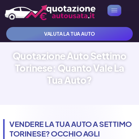
VALUTA LA TUA AUTO
Quotazione Auto Settimo
Torinese: Quanto Vale La
Tua Auto?
VENDERE LA TUA AUTO A SETTIMO
TORINESE? OCCHIO AGLI