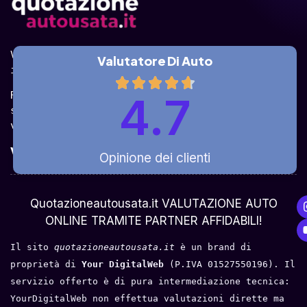
Valuta la tua auto online, gratis e in pochi 
Valutatore Di Auto
istanti.
Ricevi la quotazione dai vari partner e potrai 
4.7
sceglierla come venderla in modo sicuro, 
veloce e rapido!
Valuta Per Modello
Opinione dei clienti
Chi Siamo
Quotazioneautousata.it VALUTAZIONE AUTO
ONLINE TRAMITE PARTNER AFFIDABILI!
Il sito 
quotazioneautousata.it
 è un brand di 
proprietà di 
Your DigitalWeb 
(P.IVA 01527550196). Il 
servizio offerto è di pura intermediazione tecnica: 
YourDigitalWeb non effettua valutazioni dirette ma 