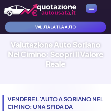
VALUTA LA TUA AUTO
Valutazione Auto Soriano
Nel Cimino: Scopri Il Valore
Reale
VENDERE L’AUTO A SORIANO NEL
CIMINO: UNA SFIDA DA