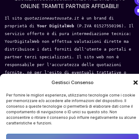
ONLINE TRAMITE PARTNER AFFIDABILI!
Il sito 
quotazioneautousata.it
 è un brand di 
proprietà di 
Your DigitalWeb 
(P.IVA 01527550196). Il 
servizio offerto è di pura intermediazione tecnica: 
YourDigitalWeb non effettua valutazioni dirette ma 
distribuisce i dati forniti dall'utente a portali e 
partner terzi specializzati. Il sito web non è 
responsabile per l'accuratezza delle quotazioni 
fornite, né per l'esito di eventuali trattative o 
compravendite tra l'utente e i terzi. Tutti i loghi 
Gestisci Consenso
e i marchi appartengono ai rispettivi proprietari.
Per fornire le migliori esperienze, utilizziamo tecnologie come i cookie
Privacy Policy
 - 
Cookie Policy
 - 
Condizioni del 
per memorizzare e/o accedere alle informazioni del dispositivo. Il
consenso a queste tecnologie ci permetterà di elaborare dati come il
servizio
- 
Mappa del sito
comportamento di navigazione o ID unici su questo sito. Non
acconsentire o ritirare il consenso può influire negativamente su alcune
caratteristiche e funzioni.