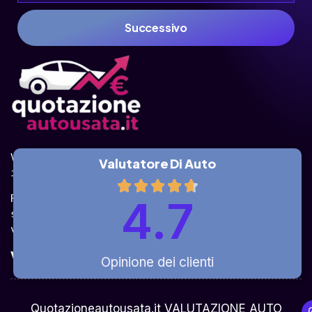
Successivo
Valuta la tua auto online, gratis e in pochi 
Valutatore Di Auto
istanti.
Ricevi la quotazione dai vari partner e potrai 
4.7
sceglierla come venderla in modo sicuro, 
veloce e rapido!
Valuta Per Modello
Opinione dei clienti
Chi Siamo
Quotazioneautousata.it VALUTAZIONE AUTO