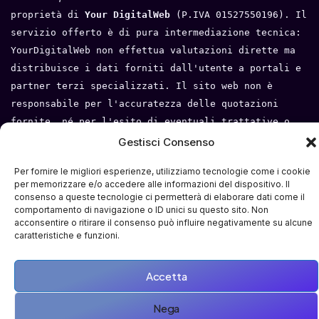
proprietà di 
Your DigitalWeb 
(P.IVA 01527550196). Il 
servizio offerto è di pura intermediazione tecnica: 
YourDigitalWeb non effettua valutazioni dirette ma 
distribuisce i dati forniti dall'utente a portali e 
partner terzi specializzati. Il sito web non è 
responsabile per l'accuratezza delle quotazioni 
fornite, né per l'esito di eventuali trattative o 
compravendite tra l'utente e i terzi. Tutti i loghi 
Gestisci Consenso
e i marchi appartengono ai rispettivi proprietari.
Per fornire le migliori esperienze, utilizziamo tecnologie come i cookie
Privacy Policy
 - 
Cookie Policy
 - 
Condizioni del 
per memorizzare e/o accedere alle informazioni del dispositivo. Il
consenso a queste tecnologie ci permetterà di elaborare dati come il
servizio
- 
Mappa del sito
comportamento di navigazione o ID unici su questo sito. Non
acconsentire o ritirare il consenso può influire negativamente su alcune
caratteristiche e funzioni.
Accetta
Nega