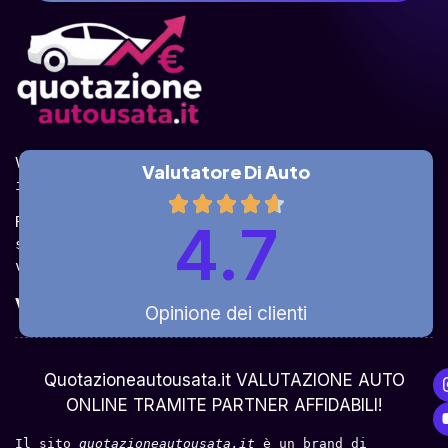
Valuta la tua auto online, gratis e in pochi 
Valutatore Di Auto
istanti.
Ricevi la quotazione dai vari partner e potrai 
4.7
sceglierla come venderla in modo sicuro, 
veloce e rapido!
Valuta Per Modello
Opinione dei clienti
Chi Siamo
Quotazioneautousata.it VALUTAZIONE AUTO
ONLINE TRAMITE PARTNER AFFIDABILI!
Il sito 
quotazioneautousata.it
 è un brand di 