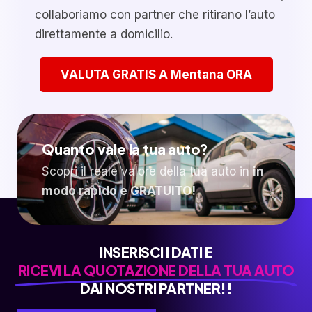
collaboriamo con partner che ritirano l’auto
direttamente a domicilio.
VALUTA GRATIS A Mentana ORA
Quanto vale la tua auto?
Scopri il reale valore della tua auto in
in
modo rapido e GRATUITO!
INSERISCI I DATI E
RICEVI LA QUOTAZIONE DELLA TUA AUTO
DAI NOSTRI PARTNER!!