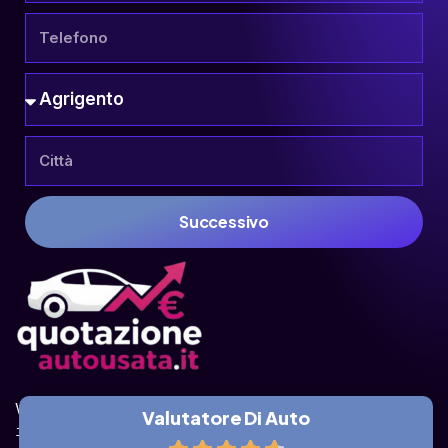
Successivo
Valuta la tua auto online, gratis e in pochi 
Valutatore Di Auto
istanti.