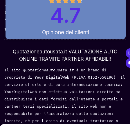
Ricevi la quotazione dai vari partner e potrai 
4.7
sceglierla come venderla in modo sicuro, 
veloce e rapido!
Valuta Per Modello
Opinione dei clienti
Chi Siamo
Quotazioneautousata.it VALUTAZIONE AUTO
ONLINE TRAMITE PARTNER AFFIDABILI!
Il sito 
quotazioneautousata.it
 è un brand di 
proprietà di 
Your DigitalWeb 
(P.IVA 01527550196). Il 
servizio offerto è di pura intermediazione tecnica: 
YourDigitalWeb non effettua valutazioni dirette ma 
distribuisce i dati forniti dall'utente a portali e 
partner terzi specializzati. Il sito web non è 
responsabile per l'accuratezza delle quotazioni 
fornite, né per l'esito di eventuali trattative o 
compravendite tra l'utente e i terzi. Tutti i loghi 