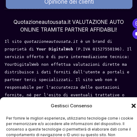
Opinione dei clienti
Chi Siamo
Quotazioneautousata.it VALUTAZIONE AUTO
ONLINE TRAMITE PARTNER AFFIDABILI!
Il sito 
quotazioneautousata.it
 è un brand di 
proprietà di 
Your DigitalWeb 
(P.IVA 01527550196). Il 
servizio offerto è di pura intermediazione tecnica: 
YourDigitalWeb non effettua valutazioni dirette ma 
distribuisce i dati forniti dall'utente a portali e 
partner terzi specializzati. Il sito web non è 
responsabile per l'accuratezza delle quotazioni 
fornite, né per l'esito di eventuali trattative o 
compravendite tra l'utente e i terzi. Tutti i loghi 
Gestisci Consenso
e i marchi appartengono ai rispettivi proprietari.
Per fornire le migliori esperienze, utilizziamo tecnologie come i cookie
Privacy Policy
 - 
Cookie Policy
 - 
Condizioni del 
per memorizzare e/o accedere alle informazioni del dispositivo. Il
consenso a queste tecnologie ci permetterà di elaborare dati come il
servizio
- 
Mappa del sito
comportamento di navigazione o ID unici su questo sito. Non