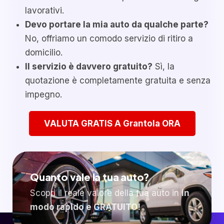
lavorativi.
Devo portare la mia auto da qualche parte?
No, offriamo un comodo servizio di ritiro a
domicilio.
Il servizio è davvero gratuito?
Sì, la
quotazione è completamente gratuita e senza
impegno.
VALUTA GRATIS A Grantola ORA
Quanto vale la tua auto?
Scopri il reale valore della tua auto in
in
modo rapido e GRATUITO!