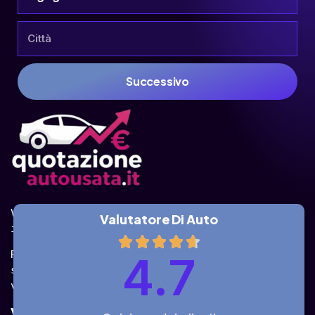
Successivo
Valuta la tua auto online, gratis e in pochi 
Valutatore Di Auto
istanti.
Ricevi la quotazione dai vari partner e potrai 
4.7
sceglierla come venderla in modo sicuro, 
veloce e rapido!
Valuta Per Modello