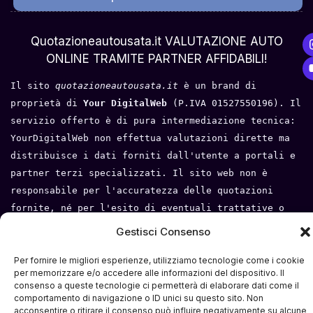
Chi Siamo
Quotazioneautousata.it VALUTAZIONE AUTO
ONLINE TRAMITE PARTNER AFFIDABILI!
Il sito 
quotazioneautousata.it
 è un brand di 
proprietà di 
Your DigitalWeb 
(P.IVA 01527550196). Il 
servizio offerto è di pura intermediazione tecnica: 
YourDigitalWeb non effettua valutazioni dirette ma 
distribuisce i dati forniti dall'utente a portali e 
partner terzi specializzati. Il sito web non è 
responsabile per l'accuratezza delle quotazioni 
fornite, né per l'esito di eventuali trattative o 
compravendite tra l'utente e i terzi. Tutti i loghi 
Gestisci Consenso
e i marchi appartengono ai rispettivi proprietari.
Per fornire le migliori esperienze, utilizziamo tecnologie come i cookie
Privacy Policy
 - 
Cookie Policy
 - 
Condizioni del 
per memorizzare e/o accedere alle informazioni del dispositivo. Il
consenso a queste tecnologie ci permetterà di elaborare dati come il
servizio
- 
Mappa del sito
comportamento di navigazione o ID unici su questo sito. Non
acconsentire o ritirare il consenso può influire negativamente su alcune