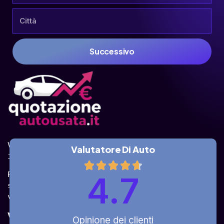
Successivo
Valuta la tua auto online, gratis e in pochi 
Valutatore Di Auto
istanti.
Ricevi la quotazione dai vari partner e potrai 
4.7
sceglierla come venderla in modo sicuro, 
veloce e rapido!
Valuta Per Modello
Opinione dei clienti