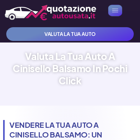
VALUTA LA TUA AUTO
Valuta La Tua Auto A
Cinisello Balsamo In Pochi
Click
VENDERE LA TUA AUTO A
CINISELLO BALSAMO: UN