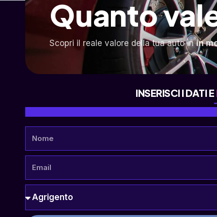
Quanto vale
Scopri il reale valore della tua auto in
in m
INSERISCI I DATI E