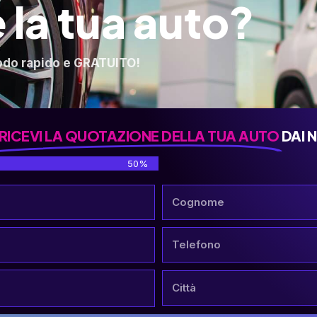
 la tua auto?
odo rapido e GRATUITO!
RICEVI LA QUOTAZIONE DELLA TUA AUTO
DAI 
50%