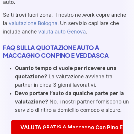
auto.
Se ti trovi fuori zona, il nostro network copre anche
la
valutazione Bologna
. Un servizio capillare che
include anche
valuta auto Genova
.
FAQ SULLA QUOTAZIONE AUTO A
MACCAGNO CON PINO E VEDDASCA
Quanto tempo ci vuole per ricevere una
quotazione?
La valutazione avviene tra
partner in circa 3 giorni lavorativi.
Devo portare l’auto da qualche parte per la
valutazione?
No, i nostri partner forniscono un
servizio di ritiro a domicilio comodo e sicuro.
VALUTA GRATIS A Maccagno Con Pino E