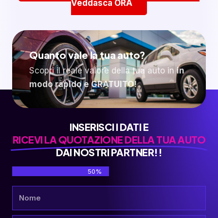
Veddasca ORA
Quanto vale la tua auto?
Scopri il reale valore della tua auto in
in
modo rapido e GRATUITO!
INSERISCI I DATI E
RICEVI LA QUOTAZIONE DELLA TUA AUTO
DAI NOSTRI PARTNER!!
50%