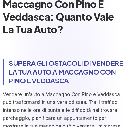
Maccagno Con Pino E
Veddasca: Quanto Vale
La Tua Auto?
SUPERA GLI OSTACOLI DI VENDERE
LA TUA AUTO A MACCAGNO CON
PINO E VEDDASCA
Vendere un’auto a Maccagno Con Pino e Veddasca
può trasformarsi in una vera odissea. Tra il traffico
intenso nelle ore di punta e le difficoltà nel trovare
parcheggio, pianificare un appuntamento per
mostrare la tua macchina può diventare un’impresa.