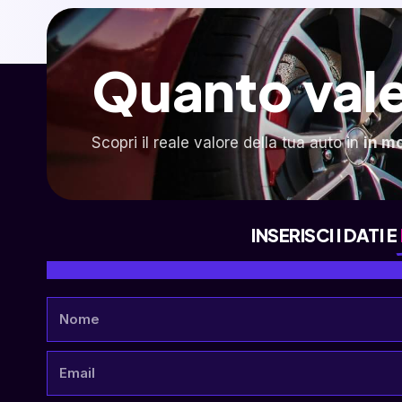
Quanto vale
Scopri il reale valore della tua auto in
in m
INSERISCI I DATI E