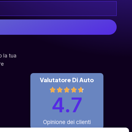
o la tua
re
Valutatore Di Auto
4.7
Opinione dei clienti