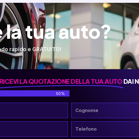
 la tua auto?
odo rapido e GRATUITO!
RICEVI LA QUOTAZIONE DELLA TUA AUTO
DAI 
50%