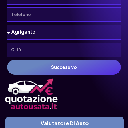
Successivo
Valuta la tua auto online, gratis e in pochi 
Valutatore Di Auto
istanti.