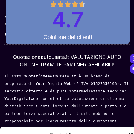
Ricevi la quotazione dai vari partner e potrai 
4.7
sceglierla come venderla in modo sicuro, 
veloce e rapido!
Valuta Per Modello
Opinione dei clienti
Chi Siamo
Quotazioneautousata.it VALUTAZIONE AUTO
ONLINE TRAMITE PARTNER AFFIDABILI!
Il sito 
quotazioneautousata.it
 è un brand di 
proprietà di 
Your DigitalWeb 
(P.IVA 01527550196). Il 
servizio offerto è di pura intermediazione tecnica: 
YourDigitalWeb non effettua valutazioni dirette ma 
distribuisce i dati forniti dall'utente a portali e 
partner terzi specializzati. Il sito web non è 
responsabile per l'accuratezza delle quotazioni 
fornite, né per l'esito di eventuali trattative o 