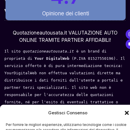
Valuta Per Modello
Opinione dei clienti
Chi Siamo
Quotazioneautousata.it VALUTAZIONE AUTO
ONLINE TRAMITE PARTNER AFFIDABILI!
Il sito 
quotazioneautousata.it
 è un brand di 
proprietà di 
Your DigitalWeb 
(P.IVA 01527550196). Il 
servizio offerto è di pura intermediazione tecnica: 
YourDigitalWeb non effettua valutazioni dirette ma 
distribuisce i dati forniti dall'utente a portali e 
partner terzi specializzati. Il sito web non è 
responsabile per l'accuratezza delle quotazioni 
fornite, né per l'esito di eventuali trattative o 
compravendite tra l'utente e i terzi. Tutti i loghi 
Gestisci Consenso
e i marchi appartengono ai rispettivi proprietari.
Per fornire le migliori esperienze, utilizziamo tecnologie come i cookie
Privacy Policy
 - 
Cookie Policy
 - 
Condizioni del 
per memorizzare e/o accedere alle informazioni del dispositivo. Il