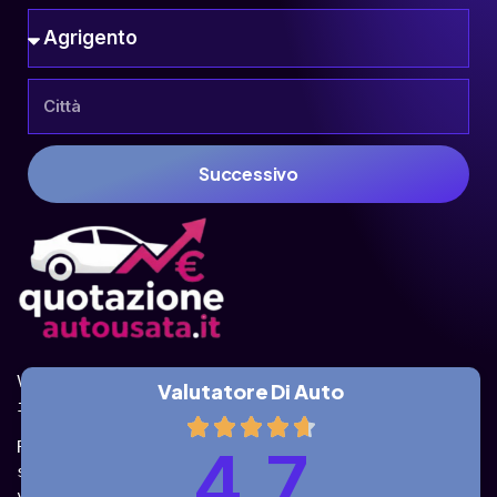
Successivo
Valuta la tua auto online, gratis e in pochi 
Valutatore Di Auto
istanti.
Ricevi la quotazione dai vari partner e potrai 
4.7
sceglierla come venderla in modo sicuro, 
veloce e rapido!