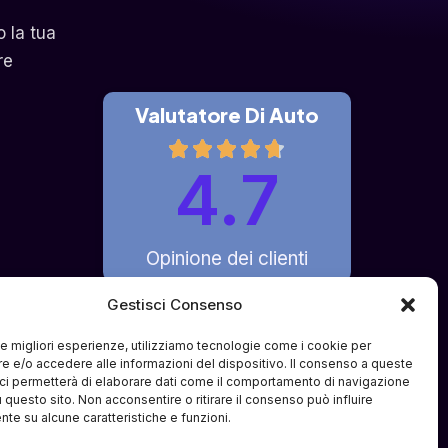
o la tua
re
Valutatore Di Auto
4.7
Opinione dei clienti
Gestisci Consenso
 le migliori esperienze, utilizziamo tecnologie come i cookie per
fferto è di pura intermediazione 
 e/o accedere alle informazioni del dispositivo. Il consenso a queste
ci permetterà di elaborare dati come il comportamento di navigazione
i e partner terzi specializzati. Il 
u questo sito. Non acconsentire o ritirare il consenso può influire
ve o compravendite tra l'utente e i 
te su alcune caratteristiche e funzioni.