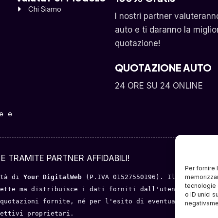
Chi Siamo
I nostri partner valuterann
auto e ti daranno la miglio
quotazione!
QUOTAZIONE AUTO
24 ORE SU 24 ONLINE
 e 
E TRAMITE PARTNER AFFIDABILI!
Per fornire
tà di 
Your DigitalWeb 
(P.IVA 01527550196). Il servizio o
memorizzare
tecnologie 
ette ma distribuisce i dati forniti dall'utente a portal
o ID unici s
quotazioni fornite, né per l'esito di eventuali trattati
negativamen
ettivi proprietari.