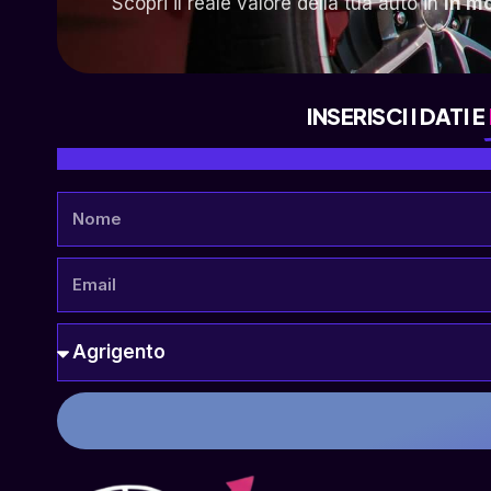
Scopri il reale valore della tua auto in
in m
INSERISCI I DATI E