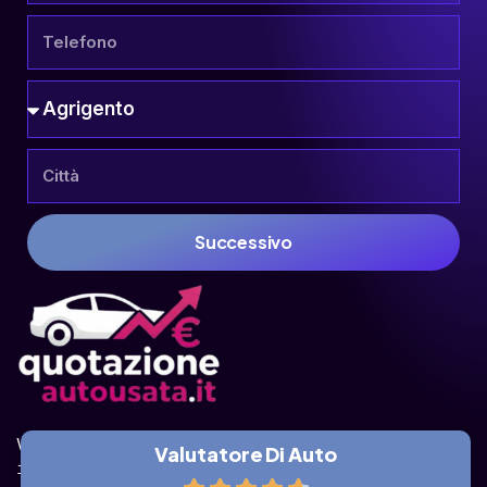
Successivo
Valuta la tua auto online, gratis e in pochi 
Valutatore Di Auto
istanti.