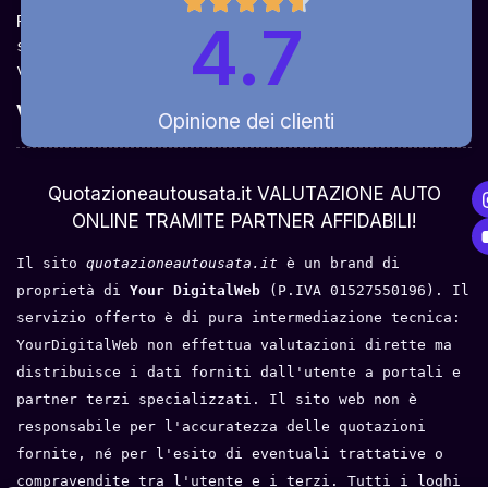
Ricevi la quotazione dai vari partner e potrai 
4.7
sceglierla come venderla in modo sicuro, 
veloce e rapido!
Valuta Per Modello
Opinione dei clienti
Chi Siamo
Quotazioneautousata.it VALUTAZIONE AUTO
ONLINE TRAMITE PARTNER AFFIDABILI!
Il sito 
quotazioneautousata.it
 è un brand di 
proprietà di 
Your DigitalWeb 
(P.IVA 01527550196). Il 
servizio offerto è di pura intermediazione tecnica: 
YourDigitalWeb non effettua valutazioni dirette ma 
distribuisce i dati forniti dall'utente a portali e 
partner terzi specializzati. Il sito web non è 
responsabile per l'accuratezza delle quotazioni 
fornite, né per l'esito di eventuali trattative o 
compravendite tra l'utente e i terzi. Tutti i loghi 