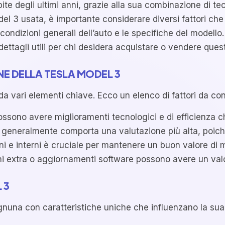
ite degli ultimi anni, grazie alla sua combinazione di te
el 3 usata, è importante considerare diversi fattori che
e condizioni generali dell’auto e le specifiche del model
ettagli utili per chi desidera acquistare o vendere ques
NE DELLA TESLA MODEL 3
a vari elementi chiave. Ecco un elenco di fattori da con
ossono avere miglioramenti tecnologici e di efficienza c
eneralmente comporta una valutazione più alta, poiché i
ni e interni è cruciale per mantenere un buon valore di 
ni extra o aggiornamenti software possono avere un val
 3
 ognuna con caratteristiche uniche che influenzano la su