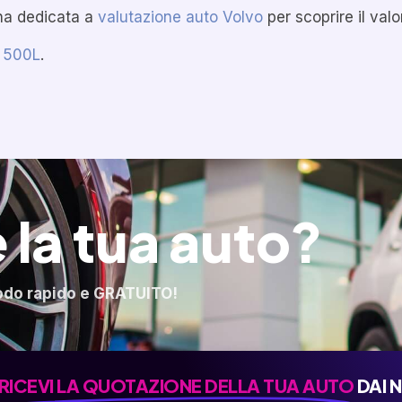
ina dedicata a
valutazione auto Volvo
per scoprire il valo
t 500L
.
 la tua auto?
odo rapido e GRATUITO!
RICEVI LA QUOTAZIONE DELLA TUA AUTO
DAI 