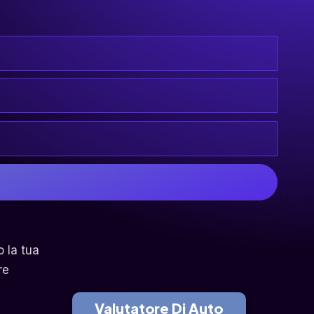
o la tua
re
Valutatore Di Auto