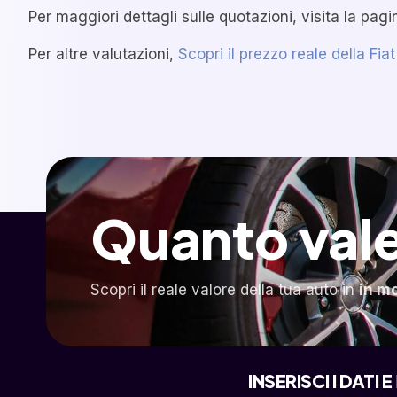
Per maggiori dettagli sulle quotazioni, visita la pag
Per altre valutazioni,
Scopri il prezzo reale della Fia
Quanto vale
Scopri il reale valore della tua auto in
in m
INSERISCI I DATI E