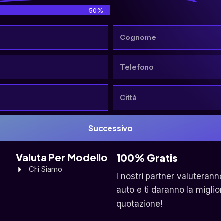
50%
Successivo
Valuta Per Modello
100% Gratis
Chi Siamo
I nostri partner valuterann
auto e ti daranno la miglio
quotazione!