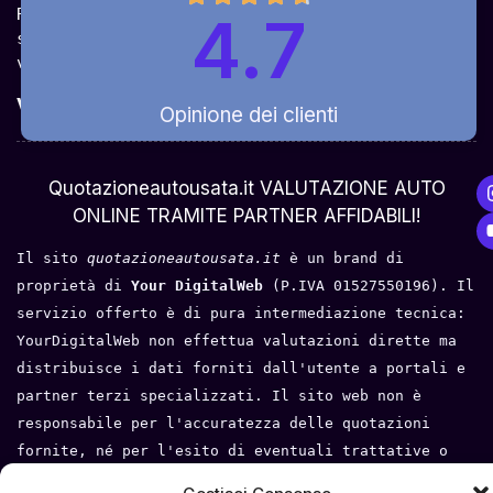
Ricevi la quotazione dai vari partner e potrai 
4.7
sceglierla come venderla in modo sicuro, 
veloce e rapido!
Valuta Per Modello
Opinione dei clienti
Chi Siamo
Quotazioneautousata.it VALUTAZIONE AUTO
ONLINE TRAMITE PARTNER AFFIDABILI!
Il sito 
quotazioneautousata.it
 è un brand di 
proprietà di 
Your DigitalWeb 
(P.IVA 01527550196). Il 
servizio offerto è di pura intermediazione tecnica: 
YourDigitalWeb non effettua valutazioni dirette ma 
distribuisce i dati forniti dall'utente a portali e 
partner terzi specializzati. Il sito web non è 
responsabile per l'accuratezza delle quotazioni 
fornite, né per l'esito di eventuali trattative o 
compravendite tra l'utente e i terzi. Tutti i loghi 