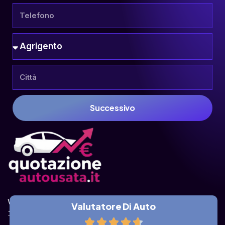
Successivo
Valuta la tua auto online, gratis e in pochi 
Valutatore Di Auto
istanti.