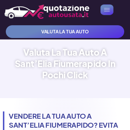
VALUTA LA TUA AUTO
Valuta La Tua Auto A
Sant’Elia Fiumerapido In
Pochi Click
VENDERE LA TUA AUTO A
SANT’ELIA FIUMERAPIDO? EVITA