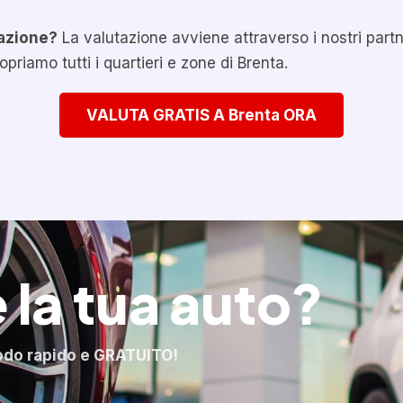
azione?
La valutazione avviene attraverso i nostri partner
opriamo tutti i quartieri e zone di Brenta.
VALUTA GRATIS A Brenta ORA
 la tua auto?
odo rapido e GRATUITO!