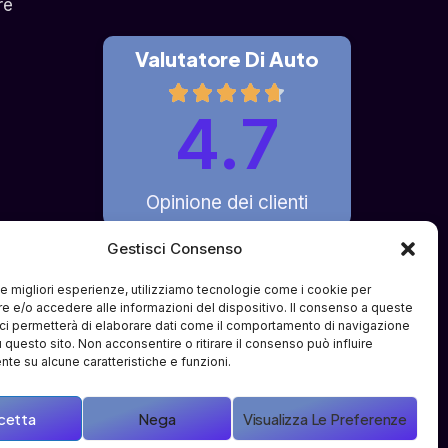
re
Valutatore Di Auto
4.7
Opinione dei clienti
Gestisci Consenso
 le migliori esperienze, utilizziamo tecnologie come i cookie per
fferto è di pura intermediazione 
 e/o accedere alle informazioni del dispositivo. Il consenso a queste
ci permetterà di elaborare dati come il comportamento di navigazione
i e partner terzi specializzati. Il 
u questo sito. Non acconsentire o ritirare il consenso può influire
ve o compravendite tra l'utente e i 
te su alcune caratteristiche e funzioni.
cetta
Nega
Visualizza Le Preferenze