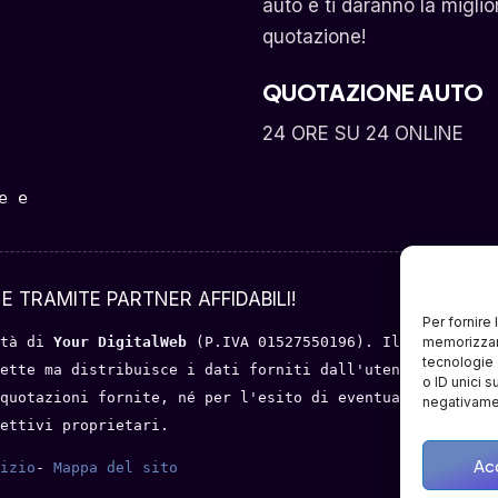
auto e ti daranno la miglio
quotazione!
QUOTAZIONE AUTO
24 ORE SU 24 ONLINE
 e 
E TRAMITE PARTNER AFFIDABILI!
Per fornire
tà di 
Your DigitalWeb 
(P.IVA 01527550196). Il servizio o
memorizzare
tecnologie 
ette ma distribuisce i dati forniti dall'utente a portal
o ID unici s
quotazioni fornite, né per l'esito di eventuali trattati
negativamen
ettivi proprietari.
Ac
izio
- 
Mappa del sito