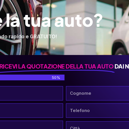
 la tua auto?
odo rapido e GRATUITO!
RICEVI LA QUOTAZIONE DELLA TUA AUTO
DAI 
50%