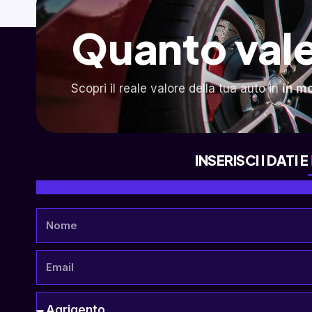
Quanto vale
Scopri il reale valore della tua auto in
in m
INSERISCI I DATI E