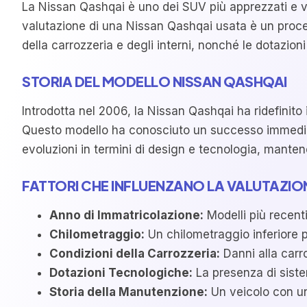
La Nissan Qashqai è uno dei SUV più apprezzati e ve
valutazione di una Nissan Qashqai usata è un processo
della carrozzeria e degli interni, nonché le dotazion
STORIA DEL MODELLO NISSAN QASHQAI
Introdotta nel 2006, la Nissan Qashqai ha ridefinito
Questo modello ha conosciuto un successo immediato, 
evoluzioni in termini di design e tecnologia, mante
FATTORI CHE INFLUENZANO LA VALUTAZIO
Anno di Immatricolazione:
Modelli più recent
Chilometraggio:
Un chilometraggio inferiore p
Condizioni della Carrozzeria:
Danni alla carro
Dotazioni Tecnologiche:
La presenza di siste
Storia della Manutenzione:
Un veicolo con un