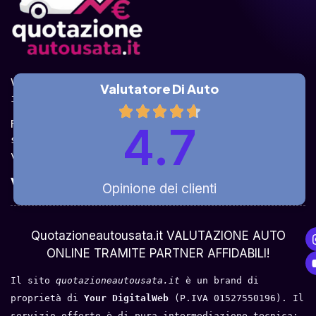
Valuta la tua auto online, gratis e in pochi 
Valutatore Di Auto
istanti.
Ricevi la quotazione dai vari partner e potrai 
4.7
sceglierla come venderla in modo sicuro, 
veloce e rapido!
Valuta Per Modello
Opinione dei clienti
Chi Siamo
Quotazioneautousata.it VALUTAZIONE AUTO
ONLINE TRAMITE PARTNER AFFIDABILI!
Il sito 
quotazioneautousata.it
 è un brand di 
proprietà di 
Your DigitalWeb 
(P.IVA 01527550196). Il 
servizio offerto è di pura intermediazione tecnica: 