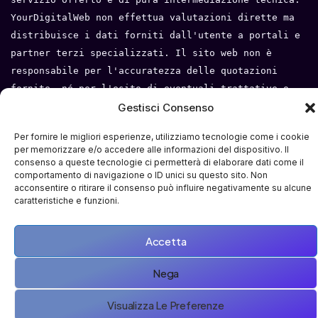
YourDigitalWeb non effettua valutazioni dirette ma 
distribuisce i dati forniti dall'utente a portali e 
partner terzi specializzati. Il sito web non è 
responsabile per l'accuratezza delle quotazioni 
fornite, né per l'esito di eventuali trattative o 
Gestisci Consenso
compravendite tra l'utente e i terzi. Tutti i loghi 
e i marchi appartengono ai rispettivi proprietari.
Per fornire le migliori esperienze, utilizziamo tecnologie come i cookie
per memorizzare e/o accedere alle informazioni del dispositivo. Il
Privacy Policy
 - 
Cookie Policy
 - 
Condizioni del 
consenso a queste tecnologie ci permetterà di elaborare dati come il
servizio
- 
Mappa del sito
comportamento di navigazione o ID unici su questo sito. Non
acconsentire o ritirare il consenso può influire negativamente su alcune
caratteristiche e funzioni.
Accetta
Nega
Visualizza Le Preferenze