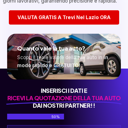
giorni lavorativi, garantendo precisione e rapidità.
VALUTA GRATIS A Trevi Nel Lazio ORA
Quanto vale la tua auto?
Scopri il reale valore della tua auto in
in
modo rapido e GRATUITO!
INSERISCI I DATI E
RICEVI LA QUOTAZIONE DELLA TUA AUTO
DAI NOSTRI PARTNER!!
50%