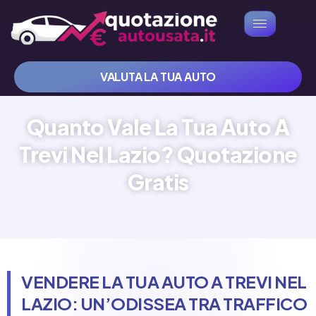
VALUTA LA TUA AUTO
Quanto Vale La Tua Auto A
Trevi Nel Lazio? Quotazione
Gratis
VENDERE LA TUA AUTO A TREVI NEL
LAZIO: UN’ODISSEA TRA TRAFFICO