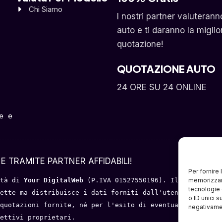
Chi Siamo
I nostri partner valuterann
auto e ti daranno la miglio
quotazione!
QUOTAZIONE AUTO
24 ORE SU 24 ONLINE
 e 
E TRAMITE PARTNER AFFIDABILI!
Per fornire
tà di 
Your DigitalWeb 
(P.IVA 01527550196). Il servizio o
memorizzare
tecnologie 
ette ma distribuisce i dati forniti dall'utente a portal
o ID unici s
quotazioni fornite, né per l'esito di eventuali trattati
negativamen
ettivi proprietari.