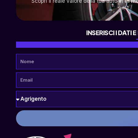
Scopri il reale valore della tua auto in
in m
INSERISCI I DATI E