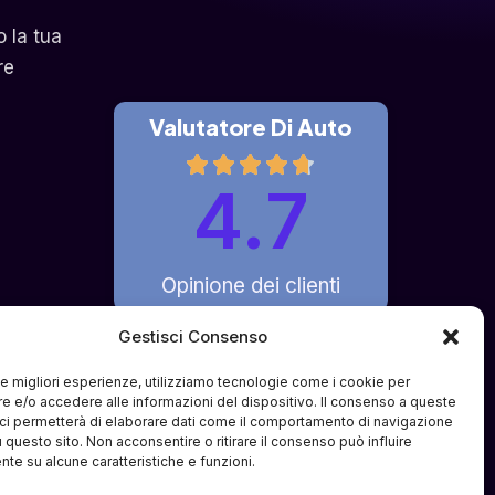
o la tua
re
Valutatore Di Auto
4.7
Opinione dei clienti
Gestisci Consenso
 le migliori esperienze, utilizziamo tecnologie come i cookie per
fferto è di pura intermediazione 
 e/o accedere alle informazioni del dispositivo. Il consenso a queste
ci permetterà di elaborare dati come il comportamento di navigazione
i e partner terzi specializzati. Il 
u questo sito. Non acconsentire o ritirare il consenso può influire
ve o compravendite tra l'utente e i 
te su alcune caratteristiche e funzioni.