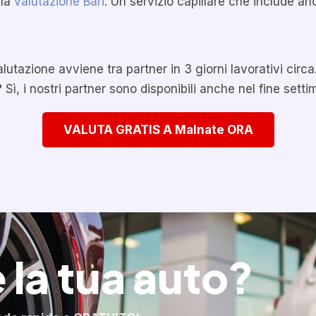
 la
valutazione Bari
. Un servizio capillare che include a
lutazione avviene tra partner in 3 giorni lavorativi circa
?
Sì, i nostri partner sono disponibili anche nel fine setti
VALUTA GRATIS A Malnate ORA
 la tua auto?