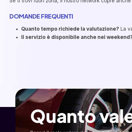
Se ti trovi fuori zona, il nostro network copre anche
DOMANDE FREQUENTI
Quanto tempo richiede la valutazione?
La va
Il servizio è disponibile anche nei weekend
Quanto vale