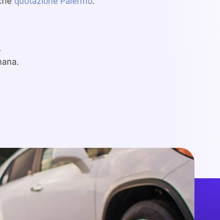
nche
quotazione Palermo
.
.
mana.