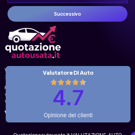
Successivo
Valuta la tua auto online, gratis e in pochi 
Valutatore Di Auto
istanti.
Ricevi la quotazione dai vari partner e potrai 
4.7
sceglierla come venderla in modo sicuro, 
veloce e rapido!
Valuta Per Modello
Opinione dei clienti
Chi Siamo