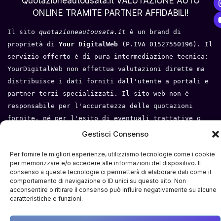
Quotazioneautousata.it VALUTAZIONE AUTO
ONLINE TRAMITE PARTNER AFFIDABILI!
Il sito 
quotazioneautousata.it
 è un brand di 
proprietà di 
Your DigitalWeb 
(P.IVA 01527550196). Il 
servizio offerto è di pura intermediazione tecnica: 
YourDigitalWeb non effettua valutazioni dirette ma 
distribuisce i dati forniti dall'utente a portali e 
partner terzi specializzati. Il sito web non è 
responsabile per l'accuratezza delle quotazioni 
fornite, né per l'esito di eventuali trattative o 
compravendite tra l'utente e i terzi. Tutti i loghi 
Gestisci Consenso
e i marchi appartengono ai rispettivi proprietari.
Per fornire le migliori esperienze, utilizziamo tecnologie come i cookie
Privacy Policy
 - 
Cookie Policy
 - 
Condizioni del 
per memorizzare e/o accedere alle informazioni del dispositivo. Il
consenso a queste tecnologie ci permetterà di elaborare dati come il
servizio
- 
Mappa del sito
comportamento di navigazione o ID unici su questo sito. Non
acconsentire o ritirare il consenso può influire negativamente su alcune
caratteristiche e funzioni.